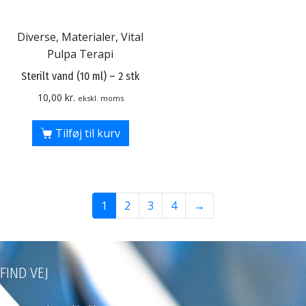
Diverse, Materialer, Vital
Pulpa Terapi
Sterilt vand (10 ml) – 2 stk
10,00
kr.
ekskl. moms
Tilføj til kurv
1
2
3
4
→
FIND VEJ