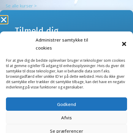
Se alle kurser >
Tilmeld dig
NYHEDSBREVE
Administrer samtykke til
webshoppens
cookies
Tilmeld dig vores nyhedsbreve og få besked om kurser
nyhedsbrev
eller nye produkter og tilbud i webshoppen.
For at give dig de bedste oplevelser bruger vi teknologier som cookies
til at gemme og/eller få adgang til enhedsoplysninger. Hvis du giver dit
samtykke til disse teknologier, kan vi behandle data som f.eks.
Kurser nyhedsbrev
browsingadfærd eller unikke ID'er på dette websted. Hvis du ikke giver
Gå ikke glip af nyheder og tilbud.
dit samtykke eller trækker dit samtykke tilbage, kan det have en negativ
Webshop nyhedsbrev
indvirkning på visse funktioner og egenskaber.
E-
mail
Godkend
Salgs- og handelsbetingelser
(Påkrævet)
Fortrolighedserklæring
Afvis
Ved tilmelding giver jeg tilladelse til, at
Cookierapport
TandDyreklinikken må opbevare mine data og
Se præferencer