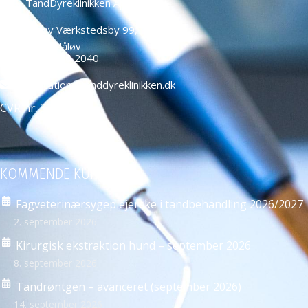
TandDyreklinikken ApS
Måløv Værkstedsby 99,
2760 Måløv
+45 4466 2040
education@tanddyreklinikken.dk
CVR nr: 39584271
KOMMENDE KURSER
Fagveterinærsygeplejerske i tandbehandling 2026/2027
2. september 2026
Kirurgisk ekstraktion hund – september 2026
8. september 2026
Tandrøntgen – avanceret (september 2026)
14. september 2026