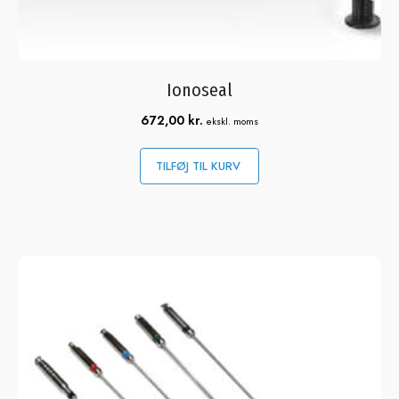
Ionoseal
672,00
kr.
ekskl. moms
TILFØJ TIL KURV