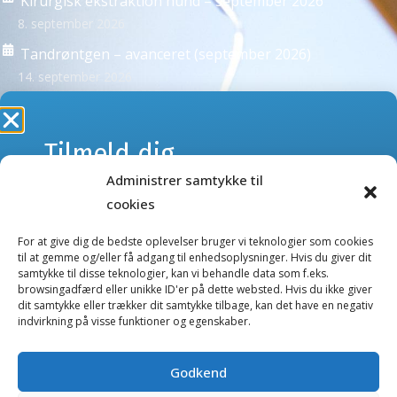
Kirurgisk ekstraktion hund – september 2026
8. september 2026
Tandrøntgen – avanceret (september 2026)
14. september 2026
Se alle kurser >
Tilmeld dig
Administrer samtykke til
webshoppens
NYHEDSBREVE
cookies
Tilmeld dig vores nyhedsbreve og få besked om kurser
nyhedsbrev
eller nye produkter og tilbud i webshoppen.
For at give dig de bedste oplevelser bruger vi teknologier som cookies
til at gemme og/eller få adgang til enhedsoplysninger. Hvis du giver dit
samtykke til disse teknologier, kan vi behandle data som f.eks.
Kurser nyhedsbrev
browsingadfærd eller unikke ID'er på dette websted. Hvis du ikke giver
Gå ikke glip af nyheder og tilbud.
dit samtykke eller trækker dit samtykke tilbage, kan det have en negativ
Webshop nyhedsbrev
indvirkning på visse funktioner og egenskaber.
E-
mail
Godkend
Salgs- og handelsbetingelser
(Påkrævet)