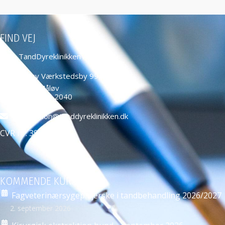
FIND VEJ
TandDyreklinikken ApS
Måløv Værkstedsby 99,
2760 Måløv
+45 4466 2040
education@tanddyreklinikken.dk
CVR nr: 39584271
KOMMENDE KURSER
Fagveterinærsygeplejerske i tandbehandling 2026/2027
2. september 2026