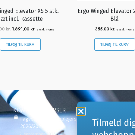
inged Elevator XS 5 stk.
Ergo Winged Elevator
sæt incl. kassette
Blå
,00
kr.
1.891,00
kr.
355,00
kr.
ekskl. moms
ekskl. moms
TILFØJ TIL KURV
TILFØJ TIL KURV
KOMMENDE KURSER
NY
Fagveterinærsygeplejerske i tandbehandling
Til
Tilmeld di
2026/2027
kur
we
2. september 2026