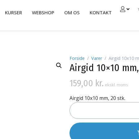
KURSER
WEBSHOP
OM OS
KONTAKT
Forside
Varer
Airgid 10x10 m
Airgid 10×10 mm, 
159,00
kr.
ekskl. moms
Airgid 10x10 mm, 20 stk.