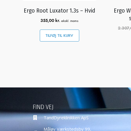
Ergo Root Luxator 1.3s – Hvid
Ergo W
355,00
kr.
ekskl. moms
2.307
TILFØJ TIL KURV
FIND VEJ
TandDyreklinikken ApS
Måløv Værkstedsby 99,