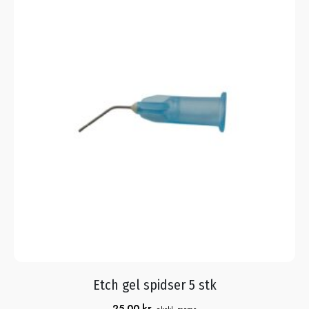
Etch gel spidser 5 stk
25,00
kr.
ekskl. moms