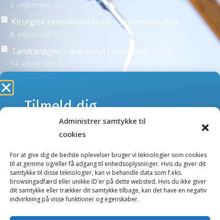
2. september 2026
Kirurgisk ekstraktion hund – september 2026
8. september 2026
Tandrøntgen – avanceret (september 2026)
14. september 2026
Se alle kurser >
Tilmeld dig
Administrer samtykke til
webshoppens
NYHEDSBREVE
cookies
Tilmeld dig vores nyhedsbreve og få besked om kurser
nyhedsbrev
eller nye produkter og tilbud i webshoppen.
For at give dig de bedste oplevelser bruger vi teknologier som cookies
til at gemme og/eller få adgang til enhedsoplysninger. Hvis du giver dit
samtykke til disse teknologier, kan vi behandle data som f.eks.
Kurser nyhedsbrev
browsingadfærd eller unikke ID'er på dette websted. Hvis du ikke giver
Gå ikke glip af nyheder og tilbud.
dit samtykke eller trækker dit samtykke tilbage, kan det have en negativ
Webshop nyhedsbrev
indvirkning på visse funktioner og egenskaber.
E-