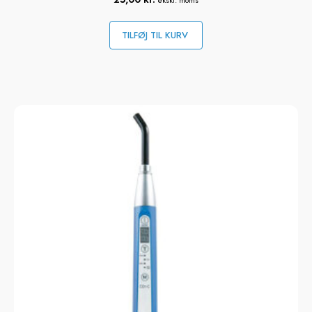
TILFØJ TIL KURV