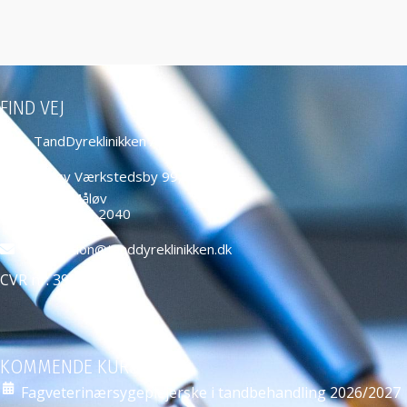
FIND VEJ
TandDyreklinikken ApS
Måløv Værkstedsby 99,
2760 Måløv
+45 4466 2040
education@tanddyreklinikken.dk
CVR nr: 39584271
KOMMENDE KURSER
Fagveterinærsygeplejerske i tandbehandling 2026/2027