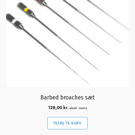
Barbed broaches sæt
128,00
kr.
ekskl. moms
TILFØJ TIL KURV