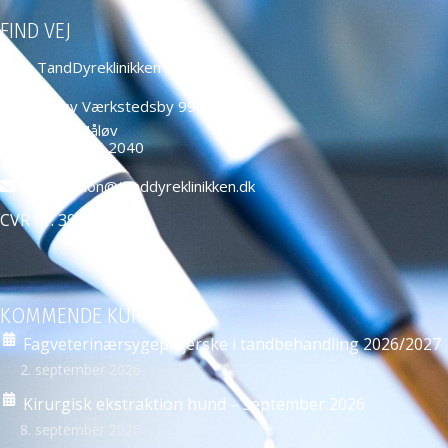
FIND VEJ
TandDyreklinikken ApS
Måløv Værkstedsby 99,
2760 Måløv
+45 4466 2040
education@tanddyreklinikken.dk
CVR nr: 39584271
KOMMENDE KURSER
Fagveterinærsygeplejerske i tandbehandling 2026/2027
2. september 2026
Kirurgisk ekstraktion hund – september 2026
8. september 2026