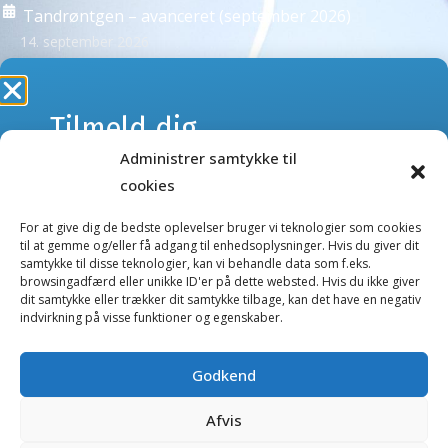
Tandrøntgen – avanceret (september 2026)
14. september 2026
Se alle kurser >
Tilmeld dig
Administrer samtykke til
webshoppens
NYHEDSBREVE
cookies
Tilmeld dig vores nyhedsbreve og få besked om kurser
nyhedsbrev
eller nye produkter og tilbud i webshoppen.
For at give dig de bedste oplevelser bruger vi teknologier som cookies
til at gemme og/eller få adgang til enhedsoplysninger. Hvis du giver dit
samtykke til disse teknologier, kan vi behandle data som f.eks.
Kurser nyhedsbrev
browsingadfærd eller unikke ID'er på dette websted. Hvis du ikke giver
Gå ikke glip af nyheder og tilbud.
dit samtykke eller trækker dit samtykke tilbage, kan det have en negativ
Webshop nyhedsbrev
indvirkning på visse funktioner og egenskaber.
E-
mail
Godkend
Salgs- og handelsbetingelser
(Påkrævet)
Afvis
Fortrolighedserklæring
Ved tilmelding giver jeg tilladelse til, at