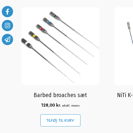
Barbed broaches sæt
NiTi K-
128,00
kr.
ekskl. moms
TILFØJ TIL KURV