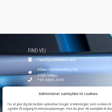
FIND VEJ
TandDyreklinikken ApS
Måløv Værkstedsby 99,
2760 Måløv
+45 4466 2040
education@tanddyreklinikken.dk
Administrer samtykke til cookies
CVR nr: 39584271
For at give dig de bedste oplevelser bruger vi teknologier som cookies ti
og/eller få adgang til enhedsoplysninger. Hvis du giver dit samtykke til dis