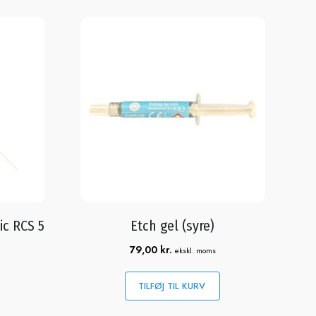
ic RCS 5
Etch gel (syre)
79,00
kr.
ekskl. moms
TILFØJ TIL KURV