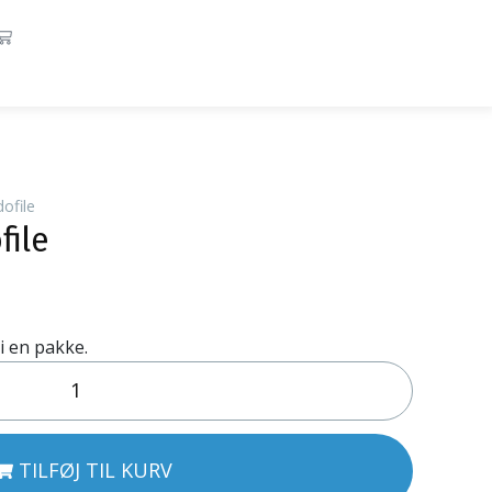
dofile
file
 i en pakke.
TILFØJ TIL KURV