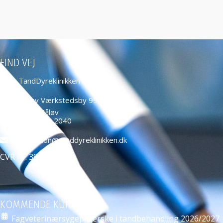
FIND VEJ
TandDyreklinikken ApS
Måløv Værkstedsby 99,
2760 Måløv
+45 4466 2040
education@tanddyreklinikken.dk
CVR nr: 39584271
KOMMENDE KURSER
Fagveterinærsygeplejerske i tandbehandling 2026/2027