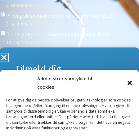
2. september 2026
Kirurgisk ekstraktion hund – september 2026
8. september 2026
Tandrøntgen – avanceret (september 2026)
14. september 2026
Se alle kurser >
Tilmeld dig
Administrer samtykke til
webshoppens
NYHEDSBREVE
cookies
Tilmeld dig vores nyhedsbreve og få besked om kurser
nyhedsbrev
eller nye produkter og tilbud i webshoppen.
For at give dig de bedste oplevelser bruger vi teknologier som cookies
til at gemme og/eller få adgang til enhedsoplysninger. Hvis du giver dit
samtykke til disse teknologier, kan vi behandle data som f.eks.
Kurser nyhedsbrev
browsingadfærd eller unikke ID'er på dette websted. Hvis du ikke giver
Gå ikke glip af nyheder og tilbud.
dit samtykke eller trækker dit samtykke tilbage, kan det have en negativ
Webshop nyhedsbrev
indvirkning på visse funktioner og egenskaber.
E-