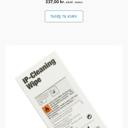
227,00
kr.
ekskl. moms
TILFØJ TIL KURV