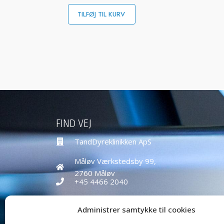
TILFØJ TIL KURV
FIND VEJ
TandDyreklinikken ApS
Måløv Værkstedsby 99,
2760 Måløv
+45 4466 2040
education@tanddyreklinikken.dk
Administrer samtykke til cookies
CVR nr: 39584271