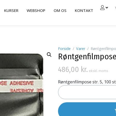
KURSER
WEBSHOP
OM OS
KONTAKT
Forside
Varer
Røntgenfilmpos
Røntgenfilmpose s
486,00
kr.
ekskl. moms
Røntgenfilmpose str. 5, 100 st