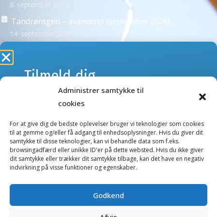
8. september 2026
Tandrøntgen – avanceret (september 2026)
14. september 2026
Se alle kurser >
Tilmeld dig
Administrer samtykke til
webshoppens
NYHEDSBREVE
cookies
Tilmeld dig vores nyhedsbreve og få besked om kurser
nyhedsbrev
eller nye produkter og tilbud i webshoppen.
For at give dig de bedste oplevelser bruger vi teknologier som cookies
til at gemme og/eller få adgang til enhedsoplysninger. Hvis du giver dit
samtykke til disse teknologier, kan vi behandle data som f.eks.
Kurser nyhedsbrev
browsingadfærd eller unikke ID'er på dette websted. Hvis du ikke giver
Gå ikke glip af nyheder og tilbud.
dit samtykke eller trækker dit samtykke tilbage, kan det have en negativ
Webshop nyhedsbrev
indvirkning på visse funktioner og egenskaber.
E-
mail
Godkend
Salgs- og handelsbetingelser
(Påkrævet)
Afvis