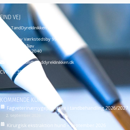
FIND VEJ
TandDyreklinikken ApS
Måløv Værkstedsby 99,
2760 Måløv
+45 4466 2040
education@tanddyreklinikken.dk
CVR nr: 39584271
KOMMENDE KURSER
Fagveterinærsygeplejerske i tandbehandling 2026/2027
2. september 2026
Kirurgisk ekstraktion hund – september 2026