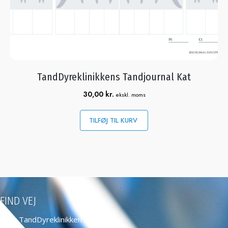
TandDyreklinikkens Tandjournal Kat
30,00
kr.
ekskl. moms
TILFØJ TIL KURV
FIND VEJ
TandDyreklinikken ApS