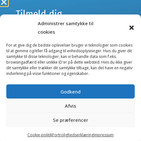
Tilmeld dig
Administrer samtykke til
webshoppens
NYHEDSBREVE
cookies
Tilmeld dig vores nyhedsbreve og få besked om kurser
nyhedsbrev
eller nye produkter og tilbud i webshoppen.
For at give dig de bedste oplevelser bruger vi teknologier som cookies
til at gemme og/eller få adgang til enhedsoplysninger. Hvis du giver dit
samtykke til disse teknologier, kan vi behandle data som f.eks.
Kurser nyhedsbrev
browsingadfærd eller unikke ID'er på dette websted. Hvis du ikke giver
Gå ikke glip af nyheder og tilbud.
dit samtykke eller trækker dit samtykke tilbage, kan det have en negativ
Webshop nyhedsbrev
indvirkning på visse funktioner og egenskaber.
E-
mail
Godkend
Salgs- og handelsbetingelser
(Påkrævet)
Afvis
Fortrolighedserklæring
Ved tilmelding giver jeg tilladelse til, at
TandDyreklinikken må opbevare mine data og
Cookierapport
Se præferencer
kontakte mig pr. e-mail med tilbud og nyheder.
Copyright 2026 - TandDyreklinikken Education Center - Alle
rettigheder reserveret
Cookie-politik
Fortrolighedserklæring
Impressum