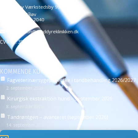
Måløv Værkstedsby 99,
2760 Måløv
+45 4466 2040
education@tanddyreklinikken.dk
CVR nr: 39584271
KOMMENDE KURSER
Fagveterinærsygeplejerske i tandbehandling 2026/2027
2. september 2026
Kirurgisk ekstraktion hund – september 2026
8. september 2026
Tandrøntgen – avanceret (september 2026)
14. september 2026
Se alle kurser >