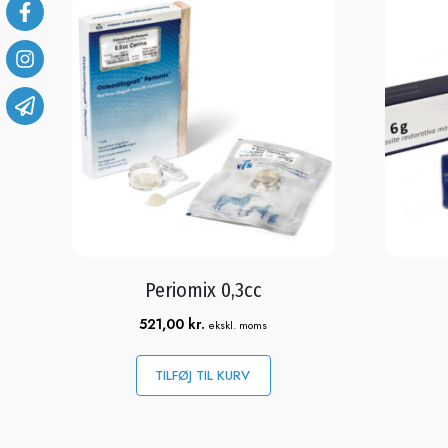
Periomix 0,3cc
521,00
kr.
ekskl. moms
TILFØJ TIL KURV