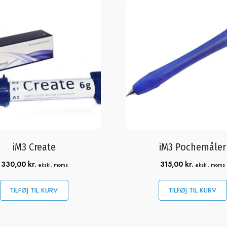
iM3 Create
iM3 Pochemåler
330,00
kr.
315,00
kr.
ekskl. moms
ekskl. moms
TILFØJ TIL KURV
TILFØJ TIL KURV