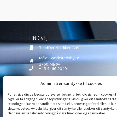
FIND VEJ
TandDyreklinikken ApS
Måløv Værkstedsby 99,
2760 Måløv
+45 4466 2040
education@tanddyreklinikken.dk
Administrer samtykke til cookies
CVR nr: 39584271
For at give dig de bedste oplevelser bruger vi teknologier som cookies ti
og/eller få adgang til enhedsoplysninger. Hvis du giver dit samtykke til dis
teknologier, kan vi behandle data som f.eks. browsingadfærd eller unikke 
dette websted. Hvis du ikke giver dit samtykke eller trækker dit samtykke t
det have en negativ indvirkning på visse funktioner og egenskaber.