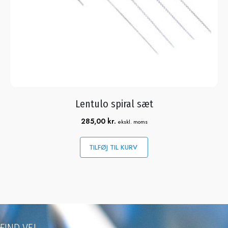
Lentulo spiral sæt
285,00
kr.
ekskl. moms
TILFØJ TIL KURV
FIND VEJ