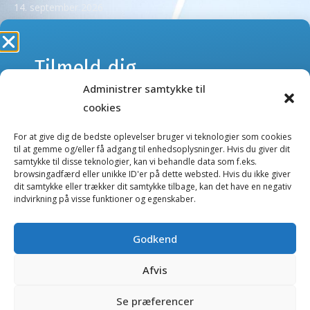
14. september 2026
Se alle kurser >
Tilmeld dig
Administrer samtykke til
webshoppens
NYHEDSBREVE
cookies
Tilmeld dig vores nyhedsbreve og få besked om kurser
nyhedsbrev
eller nye produkter og tilbud i webshoppen.
For at give dig de bedste oplevelser bruger vi teknologier som cookies
til at gemme og/eller få adgang til enhedsoplysninger. Hvis du giver dit
samtykke til disse teknologier, kan vi behandle data som f.eks.
Kurser nyhedsbrev
browsingadfærd eller unikke ID'er på dette websted. Hvis du ikke giver
Gå ikke glip af nyheder og tilbud.
dit samtykke eller trækker dit samtykke tilbage, kan det have en negativ
Webshop nyhedsbrev
indvirkning på visse funktioner og egenskaber.
E-
mail
Godkend
Salgs- og handelsbetingelser
(Påkrævet)
Afvis
Fortrolighedserklæring
Ved tilmelding giver jeg tilladelse til, at
TandDyreklinikken må opbevare mine data og
Cookierapport
Se præferencer