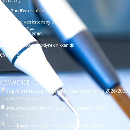
TandDyreklinikken ApS
Måløv Værkstedsby 99,
2760 Måløv
+45 4466 2040
education@tanddyreklinikken.dk
CVR nr: 39584271
KOMMENDE KURSER
Fagveterinærsygeplejerske i tandbehandling 2026/2027
2. september 2026
Kirurgisk ekstraktion hund – september 2026
8. september 2026
Tandrøntgen – avanceret (september 2026)