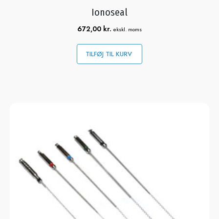
Ionoseal
672,00
kr.
ekskl. moms
TILFØJ TIL KURV