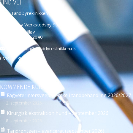
FIND VEJ
TandDyreklinikken ApS
Måløv Værkstedsby 99,
2760 Måløv
+45 4466 2040
education@tanddyreklinikken.dk
CVR nr: 39584271
KOMMENDE KURSER
Fagveterinærsygeplejerske i tandbehandling 2026/2027
2. september 2026
Kirurgisk ekstraktion hund – september 2026
8. september 2026
Tandrøntgen – avanceret (september 2026)