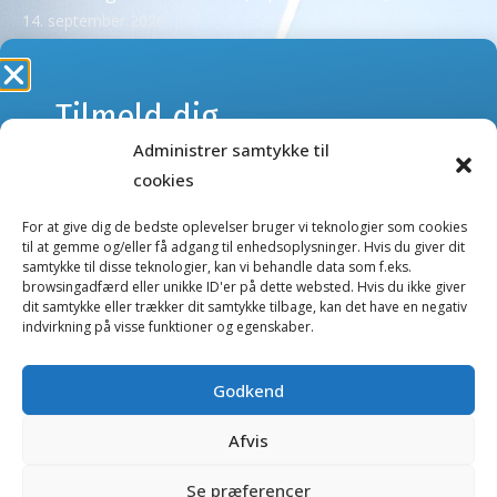
14. september 2026
Se alle kurser >
Tilmeld dig
Administrer samtykke til
webshoppens
NYHEDSBREVE
cookies
Tilmeld dig vores nyhedsbreve og få besked om kurser
nyhedsbrev
eller nye produkter og tilbud i webshoppen.
For at give dig de bedste oplevelser bruger vi teknologier som cookies
til at gemme og/eller få adgang til enhedsoplysninger. Hvis du giver dit
samtykke til disse teknologier, kan vi behandle data som f.eks.
Kurser nyhedsbrev
browsingadfærd eller unikke ID'er på dette websted. Hvis du ikke giver
Gå ikke glip af nyheder og tilbud.
dit samtykke eller trækker dit samtykke tilbage, kan det have en negativ
Webshop nyhedsbrev
indvirkning på visse funktioner og egenskaber.
E-
mail
Godkend
Salgs- og handelsbetingelser
(Påkrævet)
Afvis
Fortrolighedserklæring
Ved tilmelding giver jeg tilladelse til, at
TandDyreklinikken må opbevare mine data og
Cookierapport
Se præferencer