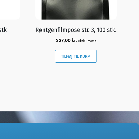
stk
Røntgenfilmpose str. 3, 100 stk.
227,00
kr.
ekskl. moms
TILFØJ TIL KURV
HEDSBREVE