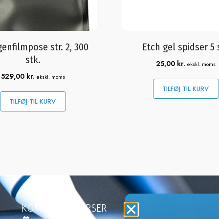
enfilmpose str. 2, 300
Etch gel spidser 5 
stk.
25,00
kr.
ekskl. moms
529,00
kr.
ekskl. moms
TILFØJ TIL KURV
TILFØJ TIL KURV
KOMMENDE KURSER
NY