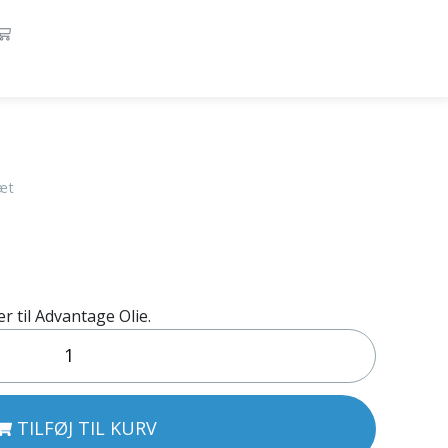
æt
r til Advantage Olie.
TILFØJ TIL KURV