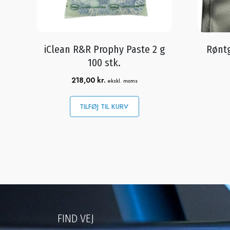
iClean R&R Prophy Paste 2 g
Røntg
100 stk.
218,00
kr.
ekskl. moms
TILFØJ TIL KURV
FIND VEJ