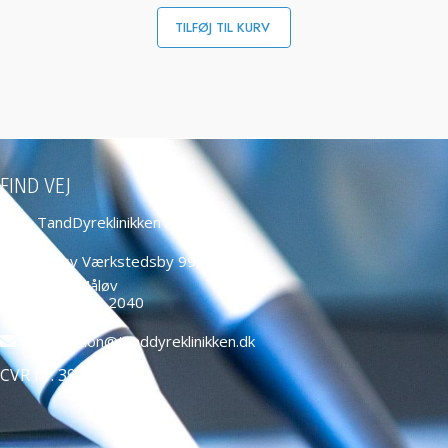
TILFØJ TIL KURV
FIND VEJ
TandDyreklinikken ApS
Måløv Værkstedsby 99,
2760 Måløv
+45 4466 2040
education@tanddyreklinikken.dk
CVR nr: 39584271