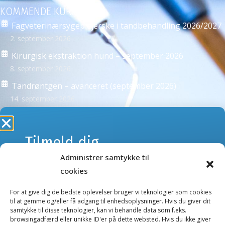
KOMMENDE KURSER
Fagveterinærsygeplejerske i tandbehandling 2026/2027
2. september 2026
Kirurgisk ekstraktion hund – september 2026
8. september 2026
Tandrøntgen – avanceret (september 2026)
14. september 2026
Se alle kurser >
Tilmeld dig
Administrer samtykke til
webshoppens
NYHEDSBREVE
cookies
Tilmeld dig vores nyhedsbreve og få besked om kurser
nyhedsbrev
eller nye produkter og tilbud i webshoppen.
For at give dig de bedste oplevelser bruger vi teknologier som cookies
til at gemme og/eller få adgang til enhedsoplysninger. Hvis du giver dit
samtykke til disse teknologier, kan vi behandle data som f.eks.
Kurser nyhedsbrev
browsingadfærd eller unikke ID'er på dette websted. Hvis du ikke giver
Gå ikke glip af nyheder og tilbud.