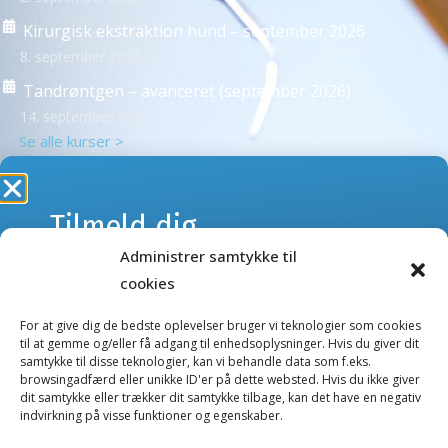
Kirurgisk ekstraktion hund – september 2026
8. september 2026
Tandrøntgen – avanceret (september 2026)
14. september 2026
Se alle kurser >
Tilmeld dig
NYHEDSBREVE
Administrer samtykke til
webshoppens
cookies
Tilmeld dig vores nyhedsbreve og få besked om kurser
nyhedsbrev
eller nye produkter og tilbud i webshoppen.
For at give dig de bedste oplevelser bruger vi teknologier som cookies
til at gemme og/eller få adgang til enhedsoplysninger. Hvis du giver dit
samtykke til disse teknologier, kan vi behandle data som f.eks.
Kurser nyhedsbrev
browsingadfærd eller unikke ID'er på dette websted. Hvis du ikke giver
Gå ikke glip af nyheder og tilbud.
dit samtykke eller trækker dit samtykke tilbage, kan det have en negativ
Webshop nyhedsbrev
indvirkning på visse funktioner og egenskaber.
E-