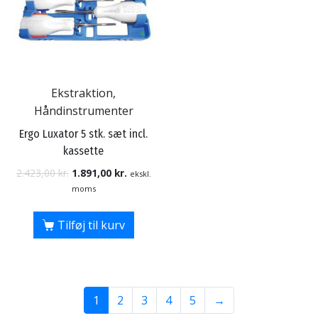
Ekstraktion,
Håndinstrumenter
Ergo Luxator 5 stk. sæt incl.
kassette
2.423,00
kr.
1.891,00
kr.
ekskl.
moms
Tilføj til kurv
1
2
3
4
5
→