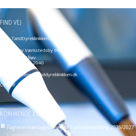
FIND VEJ
TandDyreklinikken ApS
Måløv Værkstedsby 99,
2760 Måløv
+45 4466 2040
education@tanddyreklinikken.dk
CVR nr: 39584271
KOMMENDE KURSER
Fagveterinærsygeplejerske i tandbehandling 2026/2027
2. september 2026